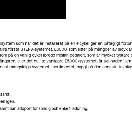
system som när det är installerat på en elcykel ger en påtagligt förbät
llra första STEPS-systemet; E6000, som sitter på mängder av elcyklar
 på en vanlig cykel (bredd mellan pedaler), som är mycket tystare och
ngaren, eller det nu lite vanligare E5000-systemet, är skillnaden i k
 det mest mångsidiga systemet i sortimentet, byggt på den senaste tekn
tarkt.
gen igen.
samt har laddport för smidig och enkelt laddning.