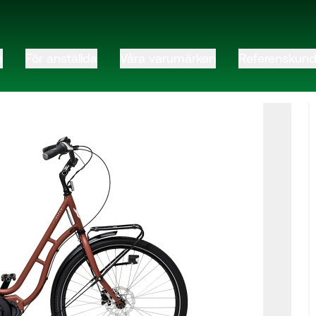
e
För anställda
Våra varumärken
Referenskund