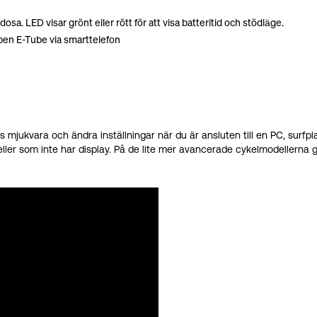
sa. LED visar grönt eller rött för att visa batteritid och stödläge.
pen E-Tube via smarttelefon
 mjukvara och ändra inställningar när du är ansluten till en PC, surfp
ler som inte har display. På de lite mer avancerade cykelmodellerna går 