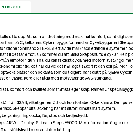
ORLEKSGUIDE
skulle sitta upprätt som en drottning med maximal komfort, samtidigt so
susar fram på Cykelbanan. Cykeln byggs för hand av Cykelbyggarna i Skepp
a funktioner. Shimano STEPS är ett av de marknadsledande elsystemen o
na" till det tar emot, så kommer du att älska Skeppshults elcyklar. Helt plö
lp från elmotorn du vill ha, du kan faktiskt cykla med motorn avstängd, m
, ekonomi eller tid, det har du vid det här laget säkert redan koll på. Men i o
tt upptäcka platser och bekanta som du tidigare har skjutit på. Själva Cykel
fast en väska, korg eller låda med motsvarande AVS-standard.
stil, komfort och kvalitet som främsta egenskap. Ramen är specialbyggd
st stål från SSAB, vilket ger en lätt och komfortabel Cykelkänsla. Den pulve
lack. Skeppshults lackering har ett slutet klimatsmart system.
 belysning, ringklocka, lås, stöd och kedjeskydd.
eps 418Wh. Display: Shimano Steps E5000. Mer information längre ner.
 ökat stöldskydd med ansluten kätting.