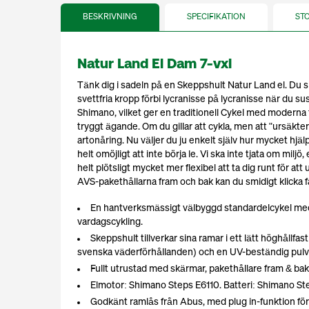
BESKRIVNING
SPECIFIKATION
ST
Natur Land El Dam 7-vxl
Tänk dig i sadeln på en Skeppshult Natur Land el. Du 
svettfria kropp förbi lycranisse på lycranisse när du 
Shimano, vilket ger en traditionell Cykel med modern
tryggt ägande. Om du gillar att cykla, men att "ursäkter
artonåring. Nu väljer du ju enkelt själv hur mycket hjä
helt omöjligt att inte börja le. Vi ska inte tjata om miljö
helt plötsligt mycket mer flexibel att ta dig runt för a
AVS-pakethållarna fram och bak kan du smidigt klicka 
En hantverksmässigt välbyggd standardelcykel med 
vardagscykling.
Skeppshult tillverkar sina ramar i ett lätt höghållfa
svenska väderförhållanden) och en UV-beständig pulver
Fullt utrustad med skärmar, pakethållare fram & bak,
Elmotor: Shimano Steps E6110. Batteri: Shimano St
Godkänt ramlås från Abus, med plug in-funktion för