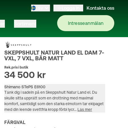
Logga in
Kontakta oss
SV
er
Sortiment
Intresseanmälan
SKEPPSHULT NATUR LAND EL DAM 7-
VXL, 7 VXL, BÄR MATT
Rek.pris i butik
34 500 kr
Shimano STePS E6100
Tänk dig i sadeln på en Skeppshult Natur Land el. Du 
skulle sitta upprätt som en drottning med maximal 
komfort, samtidigt som den starka elmotorn tar ekipaget 
med din leende svettfria kropp förbi lycr... 
Läs mer
FÄRGVAL