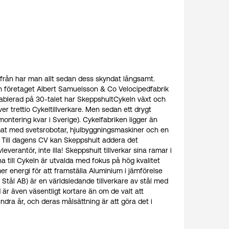
rifrån har man allt sedan dess skyndat långsamt.
ån företaget Albert Samuelsson & Co Velocipedfabrik
etablerad på 30-talet har SkeppshultCykeln växt och
över trettio Cykeltillverkare. Men sedan ett drygt
ntering kvar i Sverige). Cykelfabriken ligger än
mmat med svetsrobotar, hjulbyggningsmaskiner och en
. Till dagens CV kan Skeppshult addera det
erantör, inte illa! Skeppshult tillverkar sina ramar i
a till Cykeln är utvalda med fokus på hög kvalitet
r energi för att framställa Aluminium i jämförelse
t Stål AB) är en världsledande tillverkare av stål med
d är även väsentligt kortare än om de valt att
ndra år, och deras målsättning är att göra det i