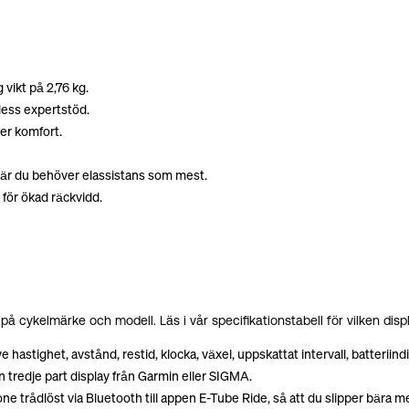
vikt på 2,76 kg.
 dess expertstöd.
er komfort.
d när du behöver elassistans som mest.
för ökad räckvidd.
på cykelmärke och modell. Läs i vår specifikationstabell för vilken dis
e hastighet, avstånd, restid, klocka, växel, uppskattat intervall, batteriind
 en tredje part display från Garmin eller SIGMA.
one trådlöst via Bluetooth till appen E-Tube Ride, så att du slipper bär