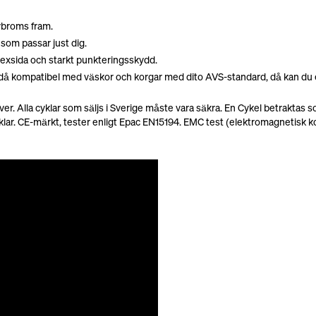
vbroms fram.
 som passar just dig.
lexsida och starkt punkteringsskydd.
då kompatibel med väskor och korgar med dito AVS-standard, då kan du en
iver. Alla cyklar som säljs i Sverige måste vara säkra. En Cykel betra
yklar. CE-märkt, tester enligt Epac EN15194. EMC test (elektromagnetisk k