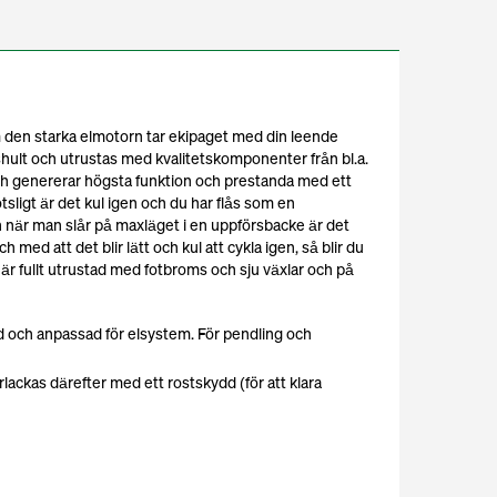
m den starka elmotorn tar ekipaget med din leende
shult och utrustas med kvalitetskomponenter från bl.a.
ch genererar högsta funktion och prestanda med ett
tsligt är det kul igen och du har flås som en
en när man slår på maxläget i en uppförsbacke är det
ch med att det blir lätt och kul att cykla igen, så blir du
n är fullt utrustad med fotbroms och sju växlar och på
 och anpassad för elsystem. För pendling och
rlackas därefter med ett rostskydd (för att klara