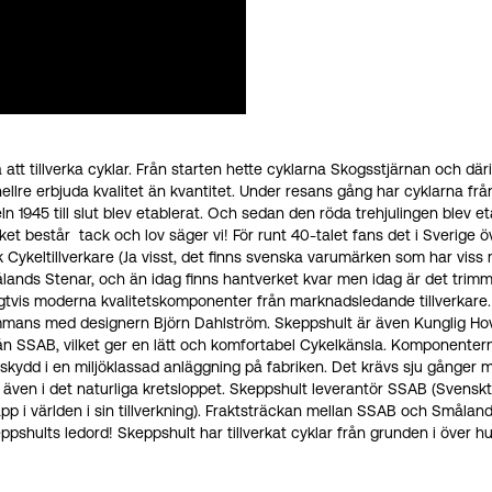
 att tillverka cyklar. Från starten hette cyklarna Skogsstjärnan och dä
lre erbjuda kvalitet än kvantitet. Under resans gång har cyklarna fr
 1945 till slut blev etablerat. Och sedan den röda trehjulingen blev 
erket består  tack och lov säger vi! För runt 40-talet fans det i Sverige 
eltillverkare (Ja visst, det finns svenska varumärken som har viss mo
Smålands Stenar, och än idag finns hantverket kvar men idag är det tri
rligtvis moderna kvalitetskomponenter från marknadsledande tillverkare
mmans med designern Björn Dahlström. Skeppshult är även Kunglig Hovlev
 från SSAB, vilket ger en lätt och komfortabel Cykelkänsla. Komponentern
skydd i en miljöklassad anläggning på fabriken. Det krävs sju gånger me
går även i det naturliga kretsloppet. Skeppshult leverantör SSAB (Svensk
läpp i världen i sin tillverkning). Fraktsträckan mellan SSAB och Smålan
pshults ledord! Skeppshult har tillverkat cyklar från grunden i över hu