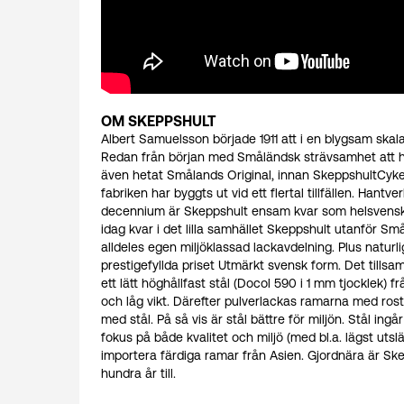
OM SKEPPSHULT
Albert Samuelsson började 1911 att i en blygsam skala
Redan från början med Småländsk strävsamhet att hel
även hetat Smålands Original, innan SkeppshultCykeln
fabriken har byggts ut vid ett flertal tillfällen. Hantv
decennium är Skeppshult ensam kvar som helsvensk Cyk
idag kvar i det lilla samhället Skeppshult utanför 
alldeles egen miljöklassad lackavdelning. Plus natu
prestigefyllda priset Utmärkt svensk form. Det tillsa
ett lätt höghållfast stål (Docol 590 i 1 mm tjocklek)
och låg vikt. Därefter pulverlackas ramarna med rost
med stål. På så vis är stål bättre för miljön. Stål in
fokus på både kvalitet och miljö (med bl.a. lägst uts
importera färdiga ramar från Asien. Gjordnära är Skep
hundra år till.