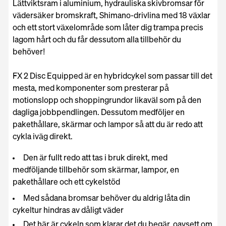
Lättviktsram i aluminium, hydrauliska skivbromsar för
vädersäker bromskraft, Shimano-drivlina med 18 växlar
och ett stort växelområde som låter dig trampa precis
lagom hårt och du får dessutom alla tillbehör du
behöver!
FX 2 Disc Equipped är en hybridcykel som passar till det
mesta, med komponenter som presterar på
motionslopp och shoppingrundor likaväl som på den
dagliga jobbpendlingen. Dessutom medföljer en
pakethållare, skärmar och lampor så att du är redo att
cykla iväg direkt.
Den är fullt redo att tas i bruk direkt, med
medföljande tillbehör som skärmar, lampor, en
pakethållare och ett cykelstöd
Med sådana bromsar behöver du aldrig låta din
cykeltur hindras av dåligt väder
Det här är cykeln som klarar det du begär, oavsett om