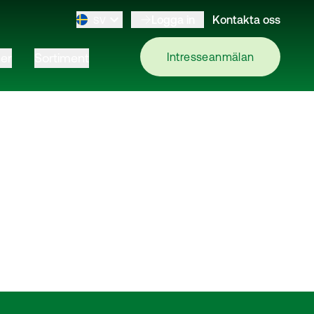
Logga in
Kontakta oss
SV
er
Sortiment
Intresseanmälan