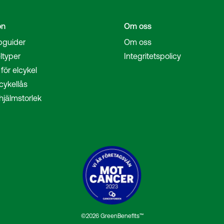
on
Om oss
pguider
Om oss
ltyper
Integritetspolicy
för elcykel
cykellås
hjälmstorlek
©2026 GreenBenefits™