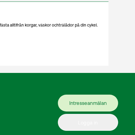
ästa alltifrån korgar, väskor ochträlådor på din cykel.
Intresseanmälan
Logga in