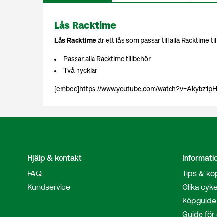
Lås Racktime
Lås Racktime
är ett lås som passar till alla Racktime 
Passar alla Racktime tillbehör
Två nycklar
[embed]https://www.youtube.com/watch?v=Akybz1p
Hjälp & kontakt
Informati
FAQ
Tips & kö
Kundservice
Olika cyke
Köpguide 
Guide för 