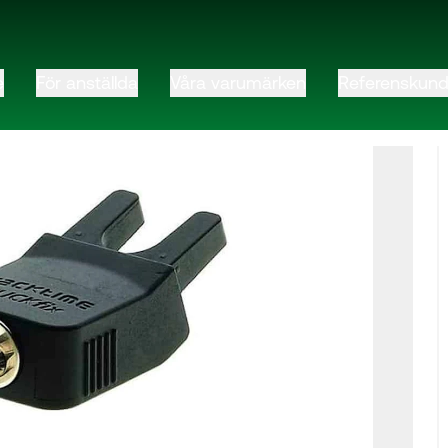
e
För anställda
Våra varumärken
Referenskund