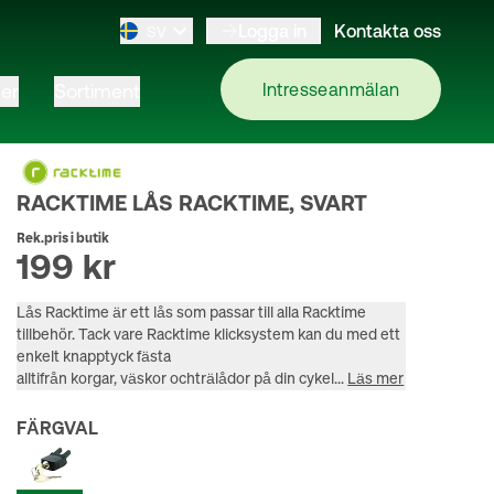
Logga in
Kontakta oss
SV
er
Sortiment
Intresseanmälan
RACKTIME LÅS RACKTIME, SVART
Rek.pris i butik
199 kr
Lås Racktime är ett lås som passar till alla Racktime 
tillbehör. Tack vare Racktime klicksystem kan du med ett 
enkelt knapptyck fästa 
alltifrån korgar, väskor ochträlådor på din cykel... 
Läs mer
FÄRGVAL