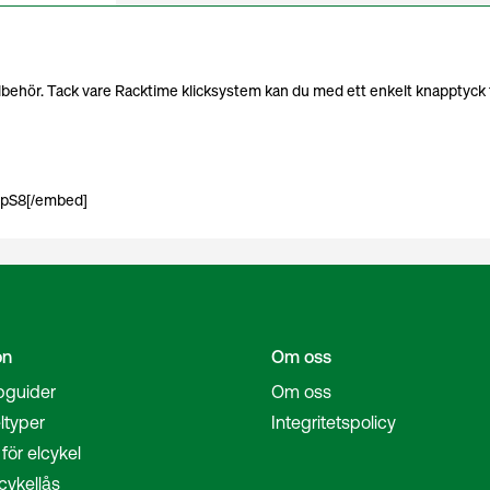
tillbehör. Tack vare Racktime klicksystem kan du med ett enkelt knapptyck f
HpS8[/embed]
on
Om oss
pguider
Om oss
ltyper
Integritetspolicy
för elcykel
cykellås