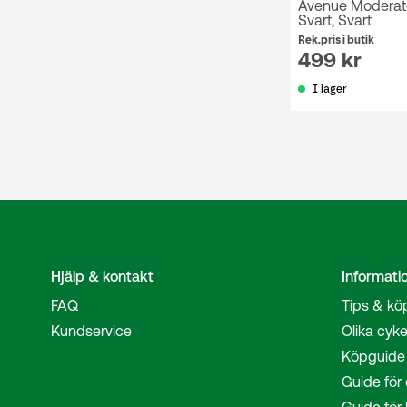
Avenue Moderat
Svart, Svart
Rek.pris i butik
499 kr
I lager
Hjälp & kontakt
Informati
FAQ
Tips & kö
Kundservice
Olika cyke
Köpguide 
Guide för 