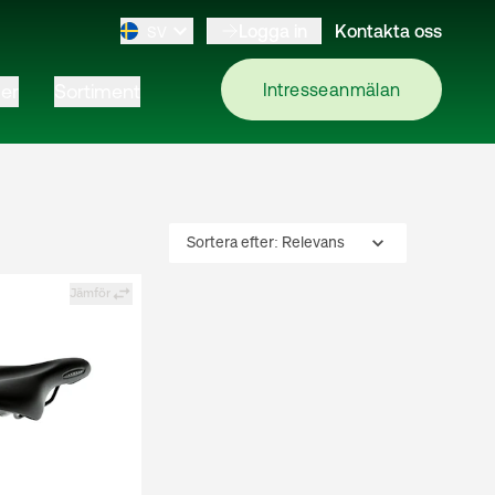
Logga in
Kontakta oss
SV
er
Sortiment
Intresseanmälan
Sortera efter:
Relevans
Jämför