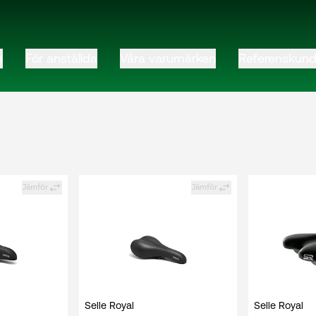
e
För anställda
Våra varumärken
Referenskund
Jämför
Jämför
Selle Royal
Selle Royal