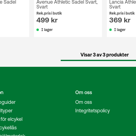
e Sadel
Avenue Athletic Sadel Svart,
Lancia Athle
Svart
Svart
Rek.pris i butik
Rek.pris i butik
499 kr
369 kr
I lager
I lager
Visar 3 av 3 produkter
on
Om oss
pguider
Om oss
ltyper
Integritetspolicy
för elcykel
cykellås